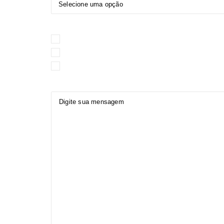
Selecione o(s) Evento(s) de interesse:
1º Simpósio de Terapias Integrativas e 
1º Simpósio de Odontologia Integrativa
4º Congresso de Homeopatia da Plenit
Mensagem: