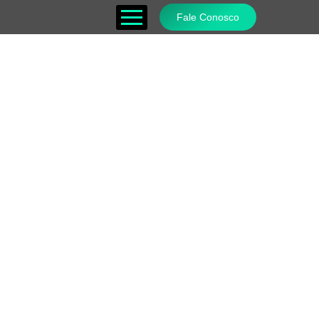
Fale Conosco
2º Congresso de Saúde
Humana Integrativa
27 E 28 DE JUNHO DE
2025 | SÃO PAULO/SP​