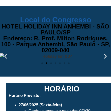
Local do Congresso
HOTEL HOLIDAY INN ANHEMBI - SÃO
PAULO/SP
Endereço: R. Prof. Milton Rodrigues,
100 - Parque Anhembi, São Paulo - SP,
02009-040
HORÁRIO
Horário Previsto:
27/06/2025 (Sexta-feira)
Credenciamento a partir das 07h30