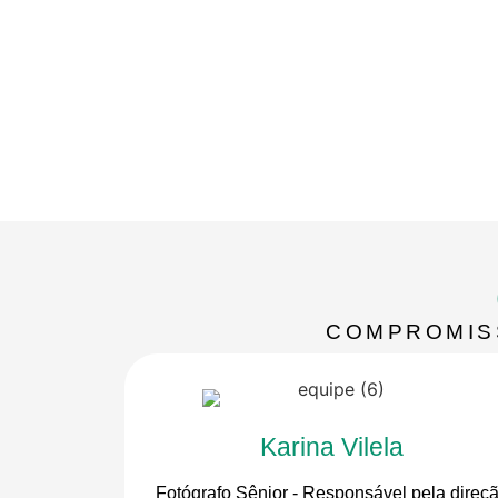
COMPROMISS
Karina Vilela
Fotógrafo Sênior - Responsável pela direç