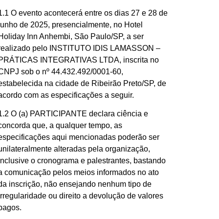
1.1 O evento acontecerá entre os dias 27 e 28 de
junho de 2025, presencialmente, no Hotel
Holiday Inn Anhembi, São Paulo/SP, a ser
realizado pelo INSTITUTO IDIS LAMASSON –
PRÁTICAS INTEGRATIVAS LTDA, inscrita no
CNPJ sob o nº 44.432.492/0001-60,
estabelecida na cidade de Ribeirão Preto/SP, de
acordo com as especificações a seguir.
1.2 O (a) PARTICIPANTE declara ciência e
concorda que, a qualquer tempo, as
especificações aqui mencionadas poderão ser
unilateralmente alteradas pela organização,
inclusive o cronograma e palestrantes, bastando
a comunicação pelos meios informados no ato
da inscrição, não ensejando nenhum tipo de
irregularidade ou direito a devolução de valores
pagos.